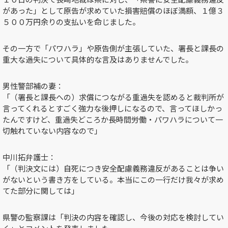
があった」として原告が求めていた損害賠償のほぼ満額、１億３
５００万円余りの支払いを命じました。
その一方で「パワハラ」や原告側が主張していた、署長と課長の
重大な過失について具体的な言及はありませんでした。
男性警部補の妻：
「（署長と課長への）求償につながる重過失を認めると裁判所が
言ってくれるとすごく強力な後押しになるので、言ってほしかっ
たんですけど、重過失どころか長時間労働・パワハラについて一
切触れていない内容なので」
中川拓弁護士：
「（判決文には）自死につき安全配慮義務違反があることは争い
がないという書き方をしている。本当にこの一行だけ我々が求め
てた部分に関しては」
県警の監察課は「判決の内容を確認し、今後の対応を検討してい