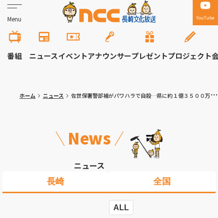
YouTube
Menu
番組
ニュース
イベント
アナウンサー
プレゼント
プロジェクト
ホーム
ニュース
佐世保署警部補がパワハラで自殺…県に約１億３５００万円の賠償命令
News
ニュース
長崎
全国
ALL