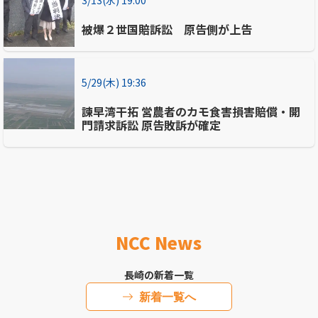
被爆２世国賠訴訟 原告側が上告
5/29(木) 19:36
諫早湾干拓 営農者のカモ食害損害賠償・開
門請求訴訟 原告敗訴が確定
NCC News
長崎の新着一覧
新着一覧へ