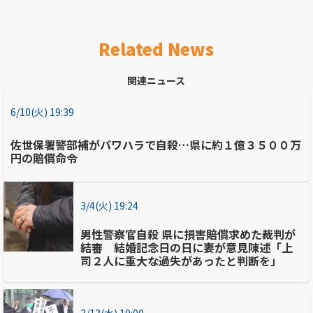
Related News
関連ニュース
6/10(火) 19:39
佐世保署警部補がパワハラで自殺…県に約１億３５００万
円の賠償命令
3/4(火) 19:24
男性警察官自殺 県に損害賠償求めた裁判が
結審 結婚記念日の日に妻が意見陳述「上
司２人に重大な過失があったと判断を」
3/13(水) 19:00