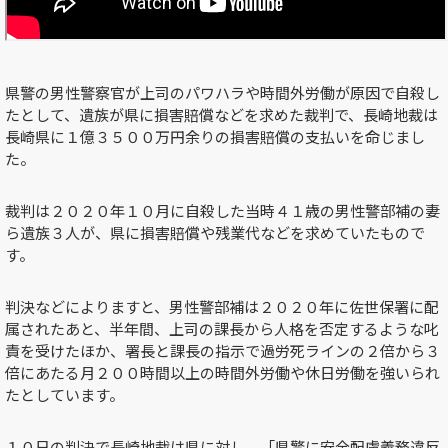
県警の男性警察官が上司のパワハラや時間外労働が原因で自殺し
たとして、遺族が県に損害賠償などを求めた裁判で、長崎地裁は
長崎県に１億３５００万円余りの損害賠償の支払いを命じまし
た。
裁判は２０２０年１０月に自殺した当時４１歳の男性警部補の妻
ら遺族３人が、県に損害賠償や残業代などを求めていたもので
す。
判決などによりますと、男性警部補は２０２０年に佐世保署に配
属されたあと、半年間、上司の課長から人格を否定するような叱
責を受けたほか、署長と課長の指示で過労死ラインの２倍から３
倍にあたる月２００時間以上の時間外労働や休日労働を強いられ
たとしています。
１０日の判決で長崎地裁は県に対し、「県警に安全配慮義務違反