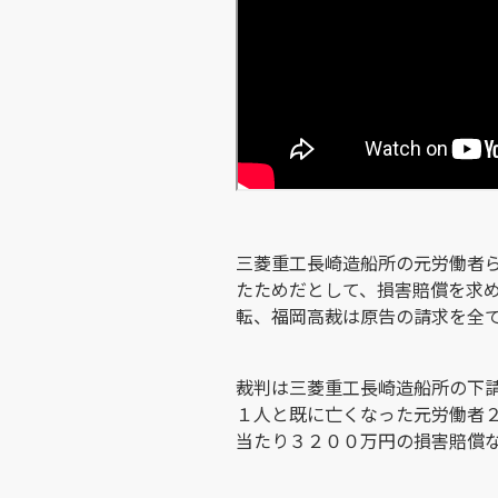
三菱重工長崎造船所の元労働者
たためだとして、損害賠償を求
転、福岡高裁は原告の請求を全
裁判は三菱重工長崎造船所の下
１人と既に亡くなった元労働者
当たり３２００万円の損害賠償