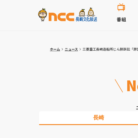
番組
ホーム
ニュース
三菱重工長崎造船所じん肺訴訟「原
N
長崎