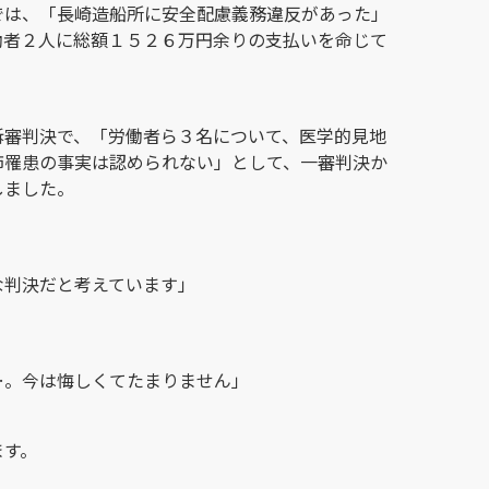
では、「長崎造船所に安全配慮義務違反があった」
働者２人に総額１５２６万円余りの支払いを命じて
訴審判決で、「労働者ら３名について、医学的見地
肺罹患の事実は認められない」として、一審判決か
しました。
な判決だと考えています」
…。今は悔しくてたまりません」
ます。