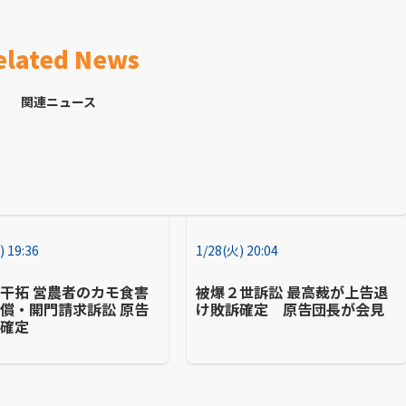
elated News
関連ニュース
) 19:36
1/28(火) 20:04
干拓 営農者のカモ食害
被爆２世訴訟 最高裁が上告退
償・開門請求訴訟 原告
け敗訴確定 原告団長が会見
が確定