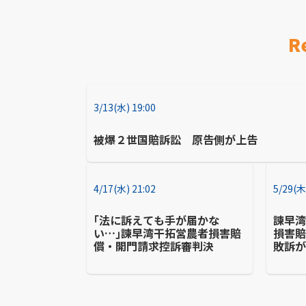
R
3/13(水) 19:00
被爆２世国賠訴訟 原告側が上告
4/17(水) 21:02
5/29(木
｢法に訴えても手が届かな
諫早湾
い…｣諫早湾干拓営農者損害賠
損害賠
償・開門請求控訴審判決
敗訴