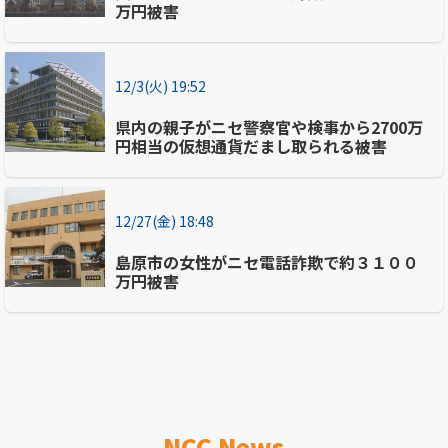
万円被害
12/3(火) 19:52
県内の親子がニセ警察官や検事から2700万
円相当の仮想通貨だまし取られる被害
12/27(金) 18:48
島原市の女性がニセ電話詐欺で約３１００
万円被害
NCC News