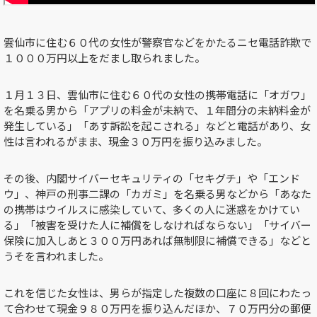
雲仙市に住む６０代の女性が警察官などをかたるニセ電話詐欺で
１０００万円以上をだまし取られました。
１月１３日、雲仙市に住む６０代の女性の携帯電話に「オガワ」
を名乗る男から「アプリの料金が未納で、１年間分の未納料金が
発生している」「あす訴訟を起こされる」などと電話があり、女
性は言われるがまま、現金３０万円を振り込みました。
その後、内閣サイバーセキュリティの「セキグチ」や「エンド
ウ」、神戸の刑事二課の「カガミ」を名乗る男などから「あなた
の携帯はウイルスに感染していて、多くの人に迷惑をかけてい
る」「被害を受けた人に補償をしなければならない」「サイバー
保険に加入しあと３００万円あれば無制限に補償できる」などと
うそを言われました。
これを信じた女性は、男らが指定した複数の口座に８回にわたっ
て合わせて現金９８０万円を振り込んだほか、７０万円分の郵便