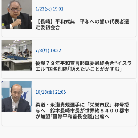
1/23(火) 19:01
【長崎】平和式典 平和への誓い代表者選
定委初会合
7/8(月) 19:22
被爆７９年平和宣言起草委最終会合“イスラ
エル”国名削除｢訴えたいことがかすむ｣
10/18(金) 21:05
柔道・永瀬貴規選手に「栄誉市民」称号授
与へ 鈴木長崎市長が世界約８４００都市
が加盟｢国際平和首長会議｣出席へ