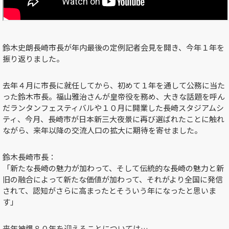
鈴木史朗長崎市長が年内最後の定例記者会見を開き、今年１年を
振り返りました。
去年４月に市長に就任してから、初めて１年を通して公務に当た
った鈴木市長。福山雅治さんが皇帝役を務め、大きな話題を呼ん
だランタンフェスティバルや１０月に開業した長崎スタジアムシ
ティ、今月、長崎市が日本新三大夜景に再び選ばれたことに触れ
ながら、来年以降の交流人口の拡大に期待を寄せました。
鈴木長崎市長：
「新たな長崎の魅力が加わって、そして伝統的な長崎の魅力と新
旧の融合によって新たな価値が加わって、それがより全国に発信
されて、認知がさらに高まったとそういう年になったと思いま
す」
来年被爆８０年を迎えることについては…