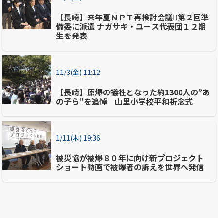
【長崎】来年夏ＮＰＴ再検討会議第２回準
備委に派遣 ナガサキ・ユース代表団１２期
生を発表
11/3(金) 11:12
【長崎】原爆の犠牲となった約1300人の”あ
の子ら”を追悼 山里小学校平和祈念式
1/11(木) 19:36
被災協が被爆８０年に向け新プロジェクト
ショート動画で被爆者の訴えを世界へ発信