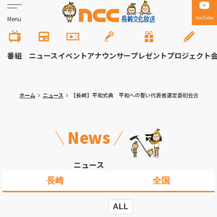
YouTube
Menu
番組
ニュース
イベント
アナウンサー
プレゼント
プロジェクト
ホーム
ニュース
【長崎】平和式典 平和への誓い代表者選定委初会合
News
ニュース
長崎
全国
ALL