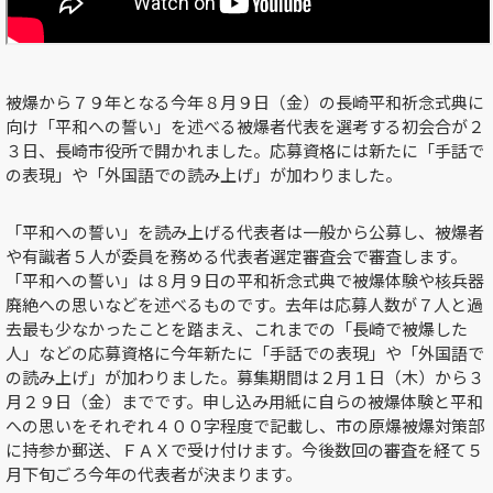
被爆から７９年となる今年８月９日（金）の長崎平和祈念式典に
向け「平和への誓い」を述べる被爆者代表を選考する初会合が２
３日、長崎市役所で開かれました。応募資格には新たに「手話で
の表現」や「外国語での読み上げ」が加わりました。
「平和への誓い」を読み上げる代表者は一般から公募し、被爆者
や有識者５人が委員を務める代表者選定審査会で審査します。
「平和への誓い」は８月９日の平和祈念式典で被爆体験や核兵器
廃絶への思いなどを述べるものです。去年は応募人数が７人と過
去最も少なかったことを踏まえ、これまでの「長崎で被爆した
人」などの応募資格に今年新たに「手話での表現」や「外国語で
の読み上げ」が加わりました。募集期間は２月１日（木）から３
月２９日（金）までです。申し込み用紙に自らの被爆体験と平和
への思いをそれぞれ４００字程度で記載し、市の原爆被爆対策部
に持参か郵送、ＦＡＸで受け付けます。今後数回の審査を経て５
月下旬ごろ今年の代表者が決まります。