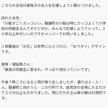
こちらの女性は根曳きの友人を応援しようと駆けつけました。
訪れた女性：
「川船すごくカッコいい。麹屋町の川船は特にカッコよくて小学
校の同級生なんですけどぜひ、みんなで応援しようていって。２
０年以上仲がいいのでそのメンバーでお祝いをしました」
ご祝儀袋の「お花」は世界にひとつだけ。「めでタイ」デザイン
です。
根曳・堤由馬さん：
「最高の同級生に恵まれ、やっぱり地元っていいです」
午後７時ごろになると雨が降り出しましたが、通りは人・人・
人。銀屋町に向かうと…この行列です。庭見世の会場に入るだけ
で２０分以上もかかりました。雨に打たれる山車の鯱は幻想的で
す。