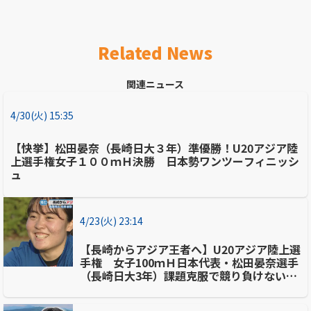
Related News
関連ニュース
4/30(火) 15:35
【快挙】松田晏奈（長崎日大３年）準優勝！U20アジア陸
上選手権女子１００ｍＨ決勝 日本勢ワンツーフィニッシ
ュ
4/23(火) 23:14
【長崎からアジア王者へ】U20アジア陸上選
手権 女子100ｍＨ日本代表・松田晏奈選手
（長崎日大3年）課題克服で競り負けない強
さを