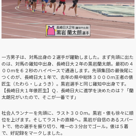
一方男子は、対馬出身の２選手が躍動しました。まず先頭に出た
のは、対馬の雞知中出身、長崎日大２年の黒岩蘭太朗。最初の４
００ｍを６２秒のハイペースで通過します。先頭集団の最後尾に
つくのが、長崎日大１年で、去年の県中総体３０００ｍ王者の俵
匠生（たわら・しょうき）。黒岩選手と同じ雞知中出身です。
【長崎日大１年俵匠生】Ｑ．長崎日大に進学を決めたのは？「蘭
太朗兄がいたので、そこが一番です」
社会人ランナーを先頭に、ラスト３００ｍ。黒岩・俵も徐々に順
位を上げます。そしてラストの直線へ。黒岩が自信のあるスパー
トで、他の選手を振り切り、唯一の３分台でゴール。俵は５着
で、好記録をマークしました。