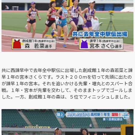
共に西諫早中で去年全中駅伝に出場した創成館１年の森若菜と諫
早１年の宮本さくらです。ラスト２００ｍを切って先頭に出たの
が諫早１年の宮本。それを追いかける先輩・増丸とのスパート合
戦。１年・宮本が先輩を交わして、そのままトップでゴールしま
した。一方、創成館１年の森は、５位でフィニッシュしました。