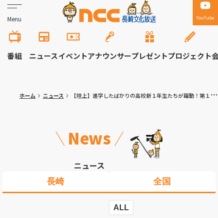
YouTube
Menu
番組
ニュース
イベント
アナウンサー
プレゼント
プロジェクト
ホーム
ニュース
【陸上】進学したばかりの高校新１年生たちが躍動！第１回長崎県陸上記録会 全中２位のハードラー、県高総体王者の長距離ランナー、全中駅伝出場者の進学先は？
News
ニュース
長崎
全国
ALL