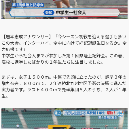
【岩本忠成アナウンサー】「今シーズン初戦を迎える選手も多い
この大会。インターハイ、全中に向けて好記録誕生日なるか。全
力応援です」
中学生から社会人までが参加した第１回県陸上記録会。この春、
高校に進学したばかりの１年生たちに注目しました。
まずは、女子１５００ｍ。中盤で先頭に立ったのが、諫早３年の
増丸奈央。８００ｍで、２年連続北九州地区予選の決勝に進んだ
実力者です。ラスト４００ｍで先頭集団５人のうち、２人が１年
生。