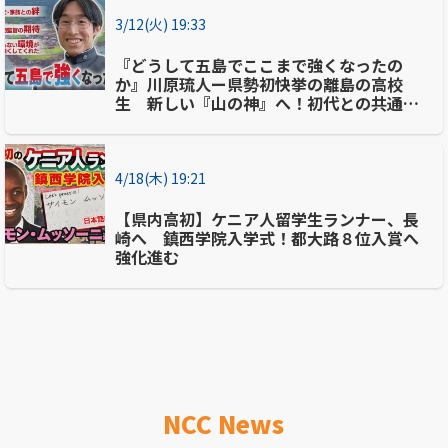
3/12(火) 19:33
『どうして五島でここまで強くなったの
か』川原琉人ー県勢初快挙の離島の高校
生 新しい『山の神』へ！初代との共通点
とは…卒業前後に密着取材で裏側に迫る
4/18(木) 19:21
【県内高初】ケニア人留学生ランナー、長
崎へ 鎮西学院入学式！都大路８位入賞へ
強化進む
NCC News