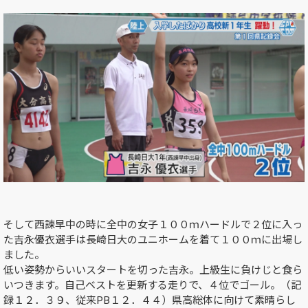
そして西諫早中の時に全中の女子１００ｍハードルで２位に入っ
た吉永優衣選手は長崎日大のユニホームを着て１００ｍに出場し
ました。
低い姿勢からいいスタートを切った吉永。上級生に負けじと食ら
いつきます。自己ベストを更新する走りで、４位でゴール。（記
録１２．３９、従来PB１２．４４）県高総体に向けて素晴らし