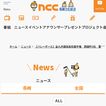
YouTube
Menu
番組
ニュース
イベント
アナウンサー
プレゼント
プロジェクト
ホーム
ニュース
【バレーボール】全九州選抜高校選手権 西彼杵3位 聖和女子・長崎南山ベスト８ 九州の強豪相手に熱戦展開
News
ニュース
長崎
全国
ALL