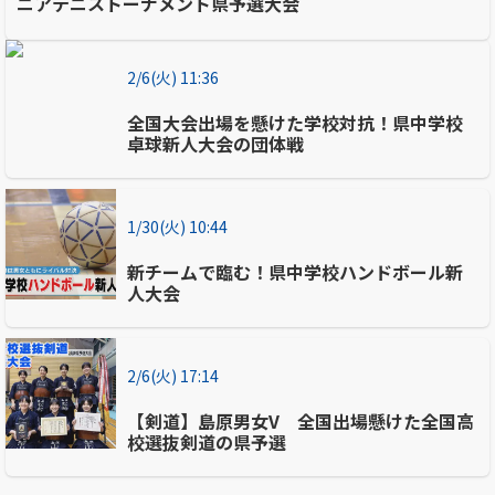
ニアテニストーナメント県予選大会
2/6(火) 11:36
全国大会出場を懸けた学校対抗！県中学校
卓球新人大会の団体戦
1/30(火) 10:44
新チームで臨む！県中学校ハンドボール新
人大会
2/6(火) 17:14
【剣道】島原男女V 全国出場懸けた全国高
校選抜剣道の県予選