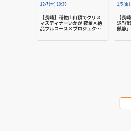
12/7(木) 19:39
1/5(金)
【長崎】稲佐山山頂でクリス
【長崎
マスディナーいかが 夜景×絶
泳”能
品フルコース×プロジェクシ
鎮静
ョンマッピング