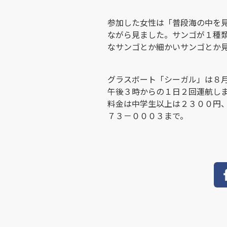
参加した女性は「普段海の中を
ながら見ました。サンゴが１種
なサンゴとか細かいサンゴとか
グラスボート「シーガル」は８
午後３時からの１日２回運航し
料金は中学生以上は２３００円
７３－０００３まで。