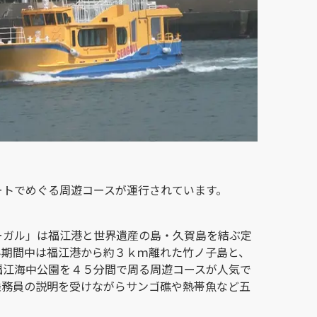
ートでめぐる周遊コースが運行されています。
ーガル」は福江港と世界遺産の島・久賀島を結ぶ定
み期間中は福江港から約３ｋｍ離れた竹ノ子島と、
福江海中公園を４５分間で周る周遊コースが人気で
乗務員の説明を受けながらサンゴ礁や熱帯魚など五