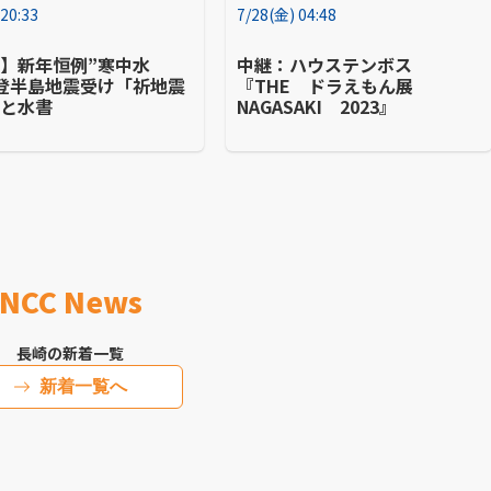
 20:33
7/28(金) 04:48
】新年恒例”寒中水
中継：ハウステンボス
登半島地震受け「祈地震
『THE ドラえもん展
」と水書
NAGASAKI 2023』
NCC News
長崎の新着一覧
新着一覧へ