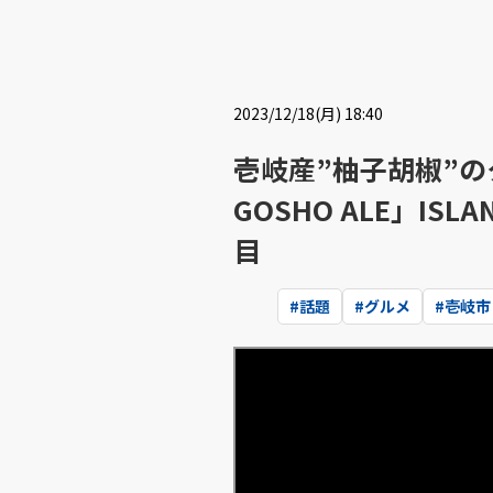
2023/12/18(月) 18:40
壱岐産”柚子胡椒”の
GOSHO ALE」IS
目
#
話題
#
グルメ
#
壱岐市