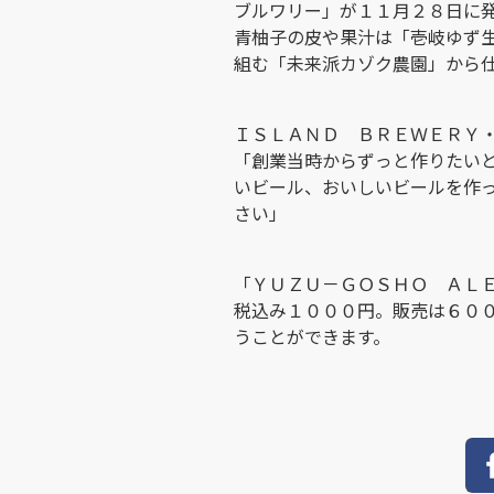
ブルワリー」が１１月２８日に
青柚子の皮や果汁は「壱岐ゆず
組む「未来派カゾク農園」から
ＩＳＬＡＮＤ ＢＲＥＷＥＲＹ
「創業当時からずっと作りたい
いビール、おいしいビールを作
さい」
「ＹＵＺＵ－ＧＯＳＨＯ ＡＬ
税込み１０００円。販売は６０
うことができます。