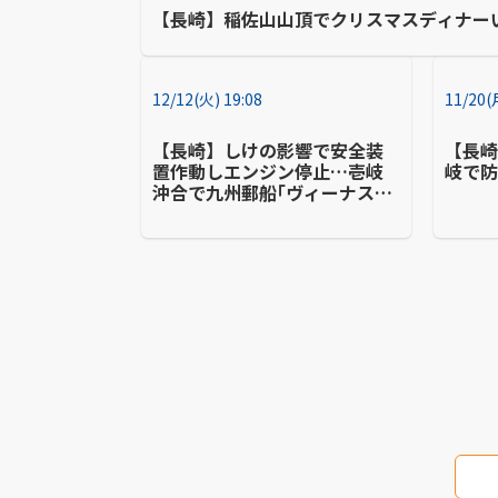
【長崎】稲佐山山頂でクリスマスディナー
12/12(火) 19:08
11/20(
【長崎】しけの影響で安全装
【長
置作動しエンジン停止…壱岐
岐で
沖合で九州郵船｢ヴィーナス2｣
が一時漂流