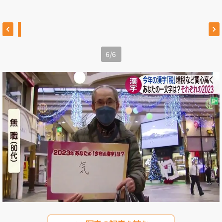
6
/
6