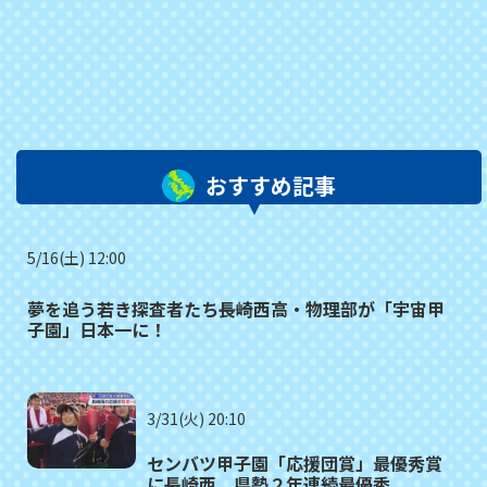
おすすめ記事
5/16(土) 12:00
夢を追う若き探査者たち――長崎西高・物理部が「宇宙甲
子園」日本一に！
3/31(火) 20:10
センバツ甲子園「応援団賞」最優秀賞
に長崎西 県勢２年連続最優秀