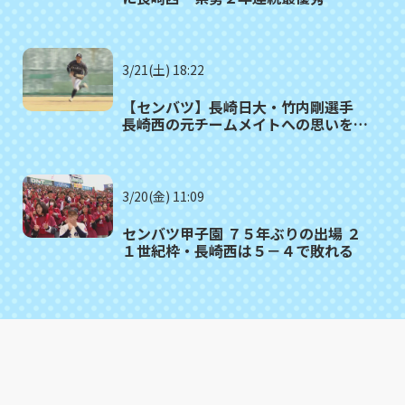
3/21(土) 18:22
【センバツ】長崎日大・竹内剛選手
長崎西の元チームメイトへの思いを胸
に「西高の分まで校歌を」
3/20(金) 11:09
センバツ甲子園 ７５年ぶりの出場 ２
１世紀枠・長崎西は５－４で敗れる