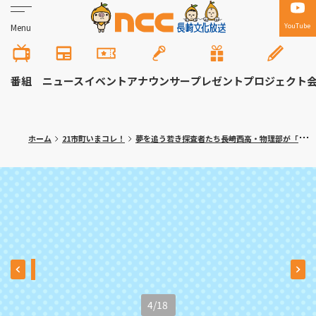
YouTube
Menu
番組
ニュース
イベント
アナウンサー
プレゼント
プロジェクト
ホーム
21市町いまコレ！
夢を追う若き探査者たち――長崎西高・物理部が「宇宙甲子園」日本一に！
4
/
18