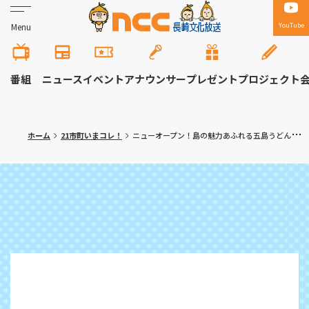
YouTube
Menu
番組
ニュース
イベント
アナウンサー
プレゼント
プロジェクト
ホーム
21市町いまコレ！
ニューオープン！島の魅力あふれる五島うどん 小値賀町「とどしかね」満腹記者が行く㉛