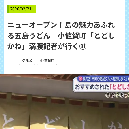
2026/02/21
ニューオープン！島の魅力あふれ
る五島うどん 小値賀町「とどし
かね」満腹記者が行く㉛
グルメ
小値賀町