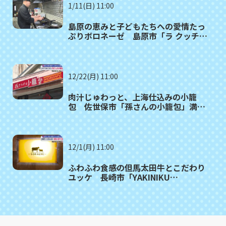
1/11(日) 11:00
島原の恵みと子どもたちへの愛情たっ
ぷりボロネーゼ 島原市「ラ クッチー
ナ ファー」満腹記者が行く㉙
12/22(月) 11:00
肉汁じゅわっと、上海仕込みの小籠
包 佐世保市「孫さんの小籠包」満腹
記者㉖
12/1(月) 11:00
ふわふわ食感の但馬太田牛とこだわり
ユッケ 長崎市「YAKINIKU
SORAUMI」満腹記者㉔