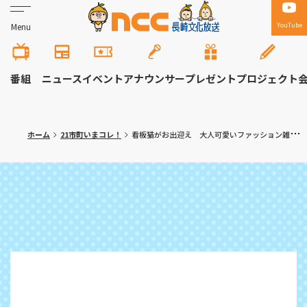
YouTube
Menu
番組
ニュース
イベント
アナウンサー
プレゼント
プロジェクト
ホーム
21市町いまコレ！
看板猫がお出迎え 大人可愛いファッション雑貨のお店 長崎市「カレーニナ」