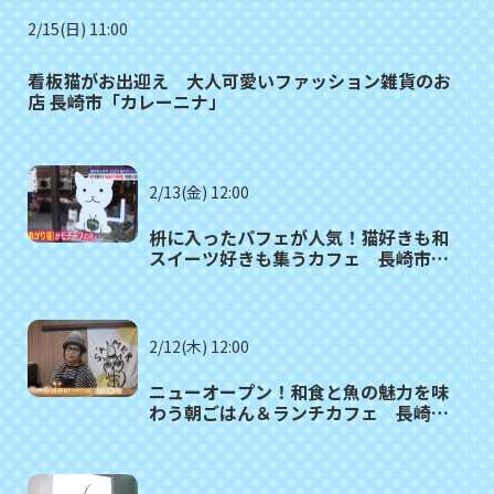
2/15(日) 11:00
看板猫がお出迎え 大人可愛いファッション雑貨のお
店 長崎市「カレーニナ」
2/13(金) 12:00
枡に入ったパフェが人気！猫好きも和
スイーツ好きも集うカフェ 長崎市
「尾曲がり猫茶屋」
2/12(木) 12:00
ニューオープン！和食と魚の魅力を味
わう朝ごはん＆ランチカフェ 長崎市
大浦町「S'AIMER cafe」