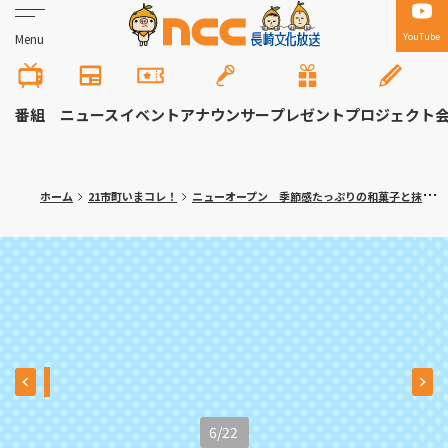
YouTube
Menu
番組
ニュース
イベント
アナウンサー
プレゼント
プロジェクト
ホーム
21市町いまコレ！
ニューオープン 季節感たっぷりの和菓子と抹茶 長崎市「茶房 点（さぼうてん）」
6
/
22