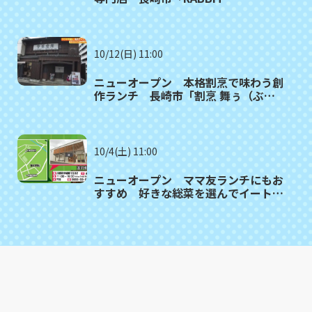
BAGELS（ラビットベーグル）」
10/12(日) 11:00
ニューオープン 本格割烹で味わう創
作ランチ 長崎市「割烹 舞ぅ（ぶ
ぅ）」
10/4(土) 11:00
ニューオープン ママ友ランチにもお
すすめ 好きな総菜を選んでイートイ
ン 川棚町「釜の和仙」