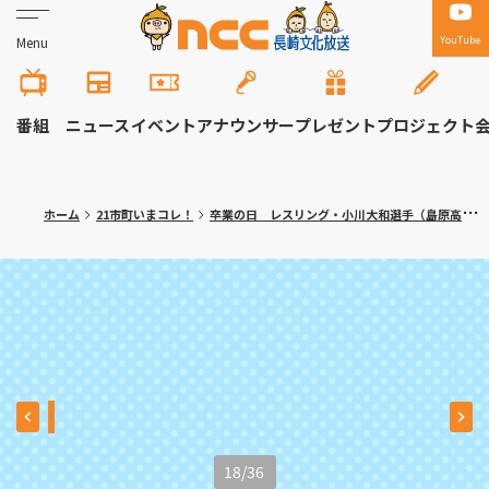
YouTube
Menu
番組
ニュース
イベント
アナウンサー
プレゼント
プロジェクト
ホーム
21市町いまコレ！
卒業の日 レスリング・小川大和選手（島原高３年）の決意
18
/
36