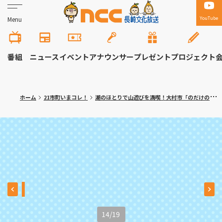
YouTube
Menu
番組
ニュース
イベント
アナウンサー
プレゼント
プロジェクト
ホーム
21市町いまコレ！
湖のほとりで山遊びを満喫！大村市「のだけの森こうえん」
14
/
19