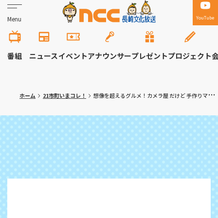
YouTube
Menu
番組
ニュース
イベント
アナウンサー
プレゼント
プロジェクト
ホーム
21市町いまコレ！
想像を超えるグルメ！カメラ屋 だけど 手作りマフィン！佐世保市「マフィンながお」