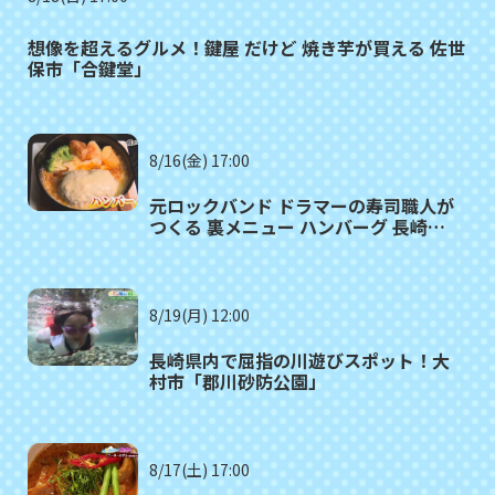
想像を超えるグルメ！鍵屋 だけど 焼き芋が買える 佐世
保市「合鍵堂」
8/16(金) 17:00
元ロックバンド ドラマーの寿司職人が
つくる 裏メニュー ハンバーグ 長崎市
「寿司割烹 天領」
8/19(月) 12:00
長崎県内で屈指の川遊びスポット！大
村市「郡川砂防公園」
8/17(土) 17:00