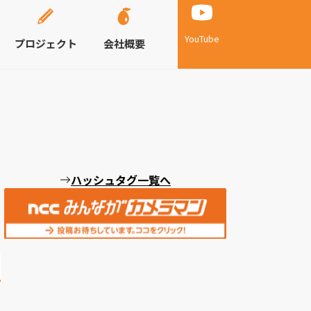
YouTube
プロジェクト
会社概要
ハッシュタグ一覧へ