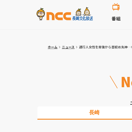
番組
ホーム
ニュース
通行人女性を背後から首絞め失神…
N
長崎