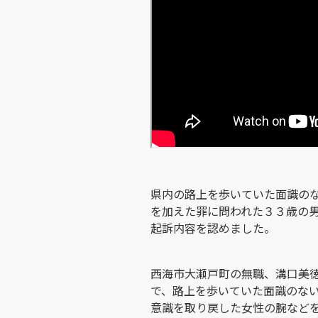
県内の路上を歩いていた面識の
を加えた罪に問われた３３歳の
起訴内容を認めました。
西海市大瀬戸町の無職、溝口美
で、路上を歩いていた面識のな
意識を取り戻した女性の腕など