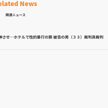
elated News
関連ニュース
神させ…ホテルで性的暴行の罪 被告の男（３３）裁判員裁判