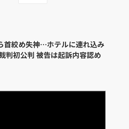
ら首絞め失神…ホテルに連れ込み
裁判初公判 被告は起訴内容認め