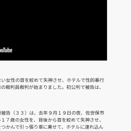
ない女性の首を絞めて失神させ、ホテルで性的暴行
男の裁判員裁判が始まりました。初公判で被告は、
徳被告（３３）は、去年９月１９日の夜、佐世保市
い１７歳の女性を、背後から首を絞めて失神させ、
をつかんで引っ張り車に乗せて、ホテルに連れ込ん