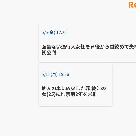
R
6/5(金) 12:28
面識ない通行人女性を背後から首絞めて失
初公判
5/11(月) 19:38
他人の車に放火した罪 被告の
女(25)に拘禁刑2年を求刑