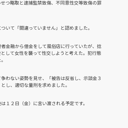
いせつ略取と逮捕監禁致傷、不同意性交等致傷の罪
について「間違っていません」と認めました。
費者金融から借金をして風俗店に行っていたが、捻
段として女性を襲って性交しようと考えた。犯行態
た。
て争わない姿勢を見せ、「被告は反省し、示談金３
」とし、適切な量刑を求めました。
決は１２日（金）に言い渡される予定です。