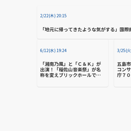
2/22(木) 20:15
「地元に帰ってきたような気がする」国際
6/12(水) 19:24
3/25(火
「湘南乃風」と「Ｃ＆Ｋ」が
五島
出演！「稲佐山音楽祭」が名
コンサ
称を変えブリックホールで開
庁７
催へ