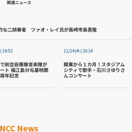
関連ニュース
的な二胡奏者 ツァオ・レイ氏が長崎市長表敬
) 19:52
11/14(木) 20:14
市で航空自衛隊音楽隊が
開業から１カ月！スタジアム
ート 福江島分屯基地開
シティで歌手・石川さゆりさ
０周年記念
んコンサート
NCC News