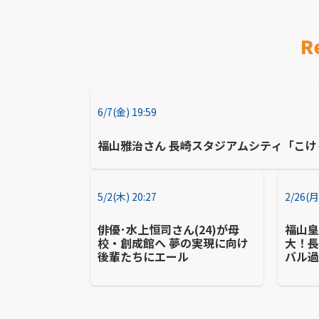
R
6/7(金) 19:59
福山雅治さん 長崎スタジアムシティ「こけ
5/2(木) 20:27
2/26(月
俳優･水上恒司さん(24)が母
福山
校・創成館へ 夢の実現に向け
大！
後輩たちにエール
バル