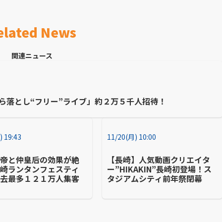
elated News
関連ニュース
ら落とし“フリー”ライブ」約２万５千人招待！
) 19:43
11/20(月) 10:00
皇帝と仲皇后の効果が絶
【長崎】人気動画クリエイタ
長崎ランタンフェスティ
ー”HIKAKIN”長崎初登場！ス
過去最多１２１万人集客
タジアムシティ前年祭閉幕