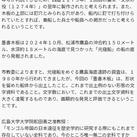
役（１２７４年）」の翌年に製作されたと考えられます。また、
木板の上部には釘穴とみられる穴があり、船内に釘で打ち付けら
れていたとすれば、乗船した兵士や船員への掲示だったと考えら
れるということです。
墨書木板は２０２４年１０月、松浦市鷹島の沖合約１５０メート
ル、水深約１８メートルの海底で見つかった「元寇船」の船の底
から発掘されました。
市教委によりますと、元寇船をめぐる鷹島海底遺跡の調査は、１
９８０年から行われてきましたが、今回の「墨書木板」は、形状
を留めた船体から出土したこと。これまで出土例のない形態の文
字資料であること。文字数において、これまでの出土文字資料を
大きく凌駕するものであり、画期的な発見と評価できるというこ
とです。
広島大学大学院舩田善之准教授：
「モンゴル帝国の日本遠征を歴史学的に研究する際にもこれまで
存在していない史料であり、今のところ唯一無二の史料ですか