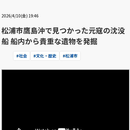
2026/4/10(金) 19:46
松浦市鷹島沖で見つかった元寇の沈没
船 船内から貴重な遺物を発掘
#
社会
#
文化・歴史
#
松浦市