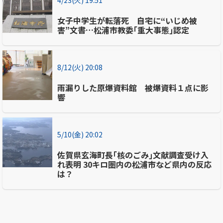
女子中学生が転落死 自宅に“いじめ被
害”文書…松浦市教委｢重大事態｣認定
8/12(火) 20:08
雨漏りした原爆資料館 被爆資料１点に影
響
5/10(金) 20:02
佐賀県玄海町長｢核のごみ｣文献調査受け入
れ表明 30キロ圏内の松浦市など県内の反応
は？