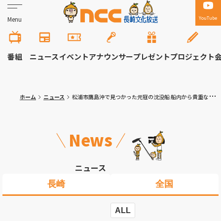
YouTube
Menu
番組
ニュース
イベント
アナウンサー
プレゼント
プロジェクト
ホーム
ニュース
松浦市鷹島沖で見つかった元寇の沈没船 船内から貴重な遺物を発掘
News
ニュース
長崎
全国
ALL