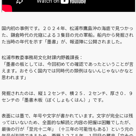
国内初の事例です。２０２４年、松浦市鷹島沖の海底で見つかっ
た、鎌倉時代の元寇による３隻目の元の軍船。船内から発掘され
た当時の年代を示す「墨書」が、報道陣に公開されました。
松浦市教委事務局文化財課内野義課長：
「墨書の板としては、今回初めての確認であったということが言
えます。おそらく国内では同時代の類例はないんじゃないかなと
思われます」
発掘されたのは、縦１２センチ、横２５．２センチ、厚さ０．９
センチの「墨書木板（ぼくしょもくはん）」です。
表面には墨で、年号や文字が書かれています。文字が完全には残
ってはいないため、全面的な解読と内容の把握は困難でしたが、
最後の行が「至元十二年」（十三年の可能性もある）という元の
年号が判読できるため、西暦１２７５年、１回目の襲来「文永の