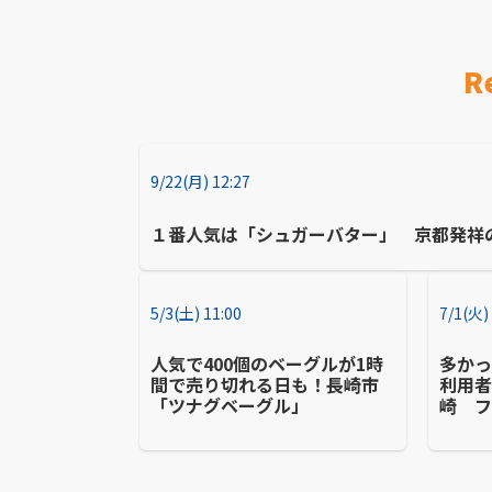
R
9/22(月) 12:27
１番人気は「シュガーバター」 京都発祥
5/3(土) 11:00
7/1(火)
人気で400個のベーグルが1時
多か
間で売り切れる日も！長崎市
利用
「ツナグベーグル」
崎 
２０