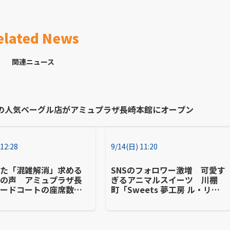
elated News
関連ニュース
の人気ベーグル店がアミュプラザ長崎本館にオープン
 12:28
9/14(日) 11:20
った「混雑解消」求める
SNSのフォロワー激増 可愛す
者の声 アミュプラザ長
ぎるアニマルスイーツ 川棚
フードコートの座席数を
町「Sweets 夢工房 ル・リア
０席に
ン」