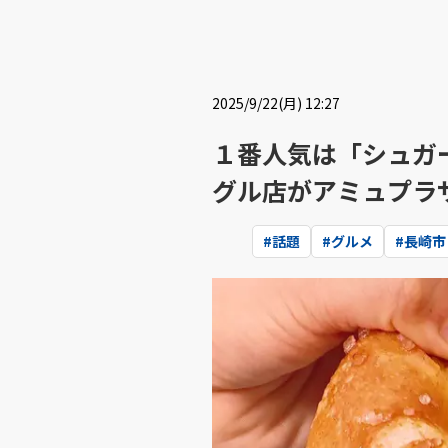
2025/9/22(月) 12:27
１番人気は「シュガ
グル店がアミュプラ
#
話題
#
グルメ
#
長崎市