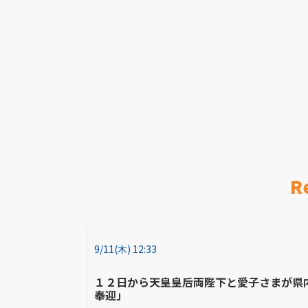
R
9/11(木) 12:33
１２日から天皇皇后両陛下と愛子さまが県
奉迎」