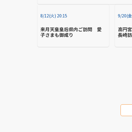
8/12(火) 20:15
9/20(金
来月天皇皇后県内ご訪問 愛
高円
子さまも御成り
長崎