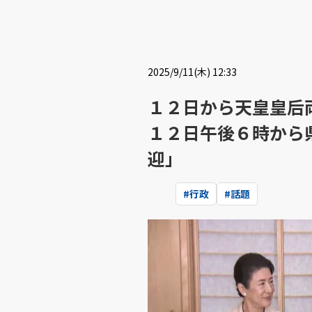
2025/9/11(木) 12:33
１２日から天皇皇后
１２日午後６時から
迎」
#
行政
#
話題