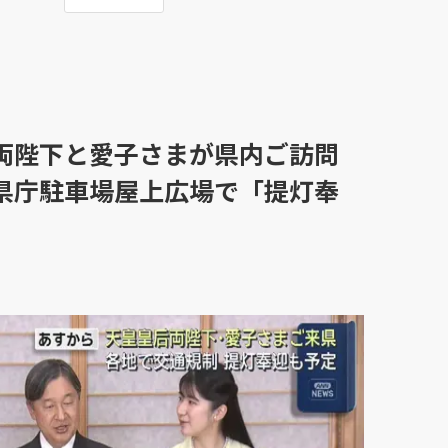
両陛下と愛子さまが県内ご訪問
県庁駐車場屋上広場で「提灯奉