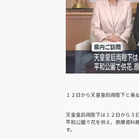
１２日から天皇皇后両陛下と長
天皇皇后両陛下は１２日から３
平和公園で花を供え、原爆資料
す。