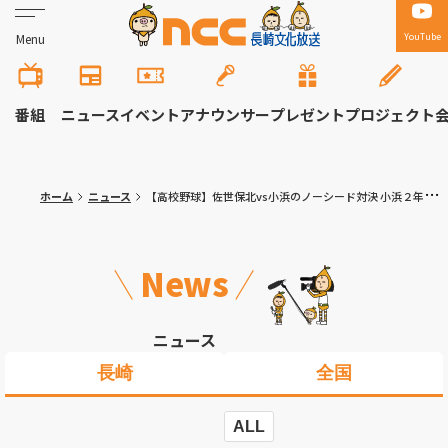
YouTube
Menu
番組
ニュース
イベント
アナウンサー
プレゼント
プロジェクト
ホーム
ニュース
【高校野球】佐世保北vs小浜のノーシード対決 小浜２年生エース・荒木が躍動！佐世保北を零封 夏の高校野球長崎大会準々決勝
News
ニュース
長崎
全国
ALL