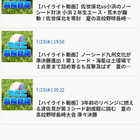
【ハイライト動画】佐世保北vs小浜のノー
シード対決 小浜２年生エース・荒木が躍
動！佐世保北を零封 夏の高校野球長崎大
会準々決勝
7/23(水) 19:50
【ハイライト動画】ノーシード九州文化が
準決勝進出！第１シード・海星は土壇場で
１点差まで詰め寄るも反撃及ばず 夏の高
校野球長崎大会準々決勝
7/23(水) 20:22
【ハイライト動画】3年前のリベンジに燃え
る波佐見が第３シード創成館に挑む 夏の
高校野球長崎大会 準々決勝