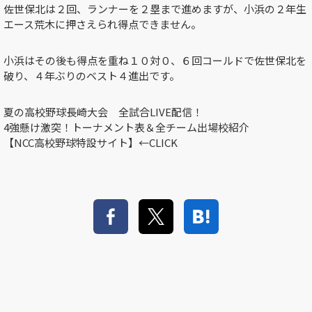
佐世保北は２回、ランナーを２塁まで進めますが、小浜の２年生
エース荒木に押さえられ得点できません。
小浜はその後も得点を重ね１０対０、６回コールドで佐世保北を
破り、４年ぶりのベスト４進出です。
夏の高校野球長崎大会 全試合LIVE配信！
4強懸け激突！トーナメント表＆全チーム出場校紹介
【NCC高校野球特設サイト】←CLICK