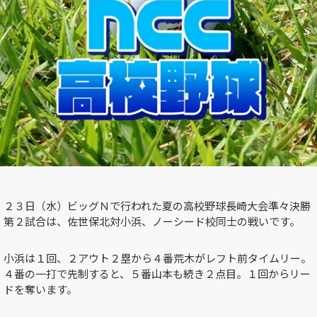
２３日（水）ビッグＮで行われた夏の高校野球長崎大会準々決勝
第２試合は、佐世保北対小浜、ノーシード校同士の戦いです。
小浜は１回、２アウト２塁から４番荒木がレフト前タイムリー。
４番の一打で先制すると、５番山本も続き２点目。１回からリー
ドを奪います。