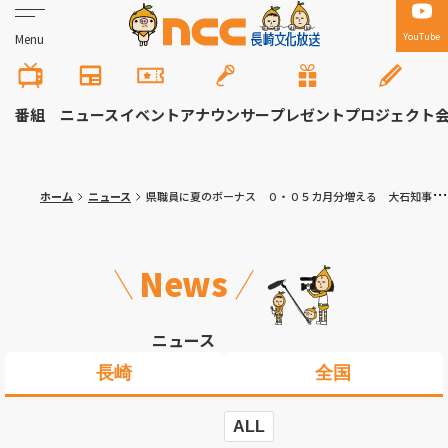
YouTube
Menu
番組
ニュース
イベント
アナウンサー
プレゼント
プロジェクト
ホーム
ニュース
県職員に夏のボーナス ０・０５カ月分増える 大石知事は３１５万１５７５円
News
ニュース
長崎
全国
ALL