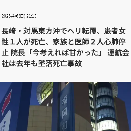
2025/4/6(日) 21:13
長崎・対馬東方沖でヘリ転覆、患者女
性１人が死亡、家族と医師２人心肺停
止 院長「今考えれば甘かった」 運航会
社は去年も墜落死亡事故