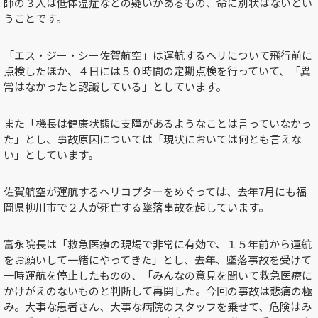
師の３人は低体温症などの疑いがあるもの、命に別状はないとい
うことです。
「エス・ジー・シー佐賀航空」は運航するヘリについて
飛行前に
点検したほか、４日には５０時間の定期点検を行っていて、「異
常はなかったと認識している」としています。
また「機長は健康状態に支障があるようなことは言っていなかっ
た」とし、事故原因については「現状においては何とも言えな
い」としています。
佐賀航空が運航するヘリコプターをめぐっては、去年7月にも福
岡県柳川市で２人が死亡する墜落事故を起しています。
富永院長は「救急医療の現場で非常に有効で、１５年前から運航
をお願いして一緒にやってきた」とし、去年、墜落事故を受けて
一時運航を停止したものの、「みんなの意見を聞いて救急医療に
かけがえのないものと判断して再開した。今回の事故は悲痛の極
み。大事な患者さん、大事な病院のスタッフを乗せて、危険はみ