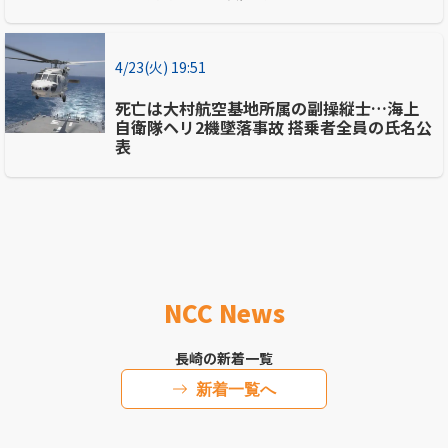
4/23(火) 19:51
死亡は大村航空基地所属の副操縦士…海上
自衛隊ヘリ2機墜落事故 搭乗者全員の氏名公
表
NCC News
長崎の新着一覧
新着一覧へ