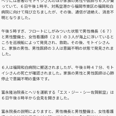
ヘリには患者のモトイシさんのほか家族の男性や医師ら６人が乗
っていて、
６日午後１時半、対馬空港から福岡市東区の福岡和白
病院に向けて飛び立ちましたが、その後、通信が途絶え、消息不
明となりました。
午後５時すぎ、フロートにしがみついた状態で男性機長（６７）
と男性整備士、女性看護師（２８）の３人が海上に浮いていると
ころを巡視船によって発見され、救助。その後、モトイシさん
と、家族の男性、男性医師の３人は意識不明の状態で発見されま
した。
６人は
福岡和白病院に搬送されましたが、午後８時４７分、モト
イシさんの死亡が確認されました。家族の男性と男性医師は心肺
停止で意識不明の重体です。
富永隆治院長とヘリを運航する
「エス・ジー・シー佐賀航空」は
６日午後８時半から会見を開きました。
富永院長の説明によりますと、
男性機長と男性整備士、女性看護