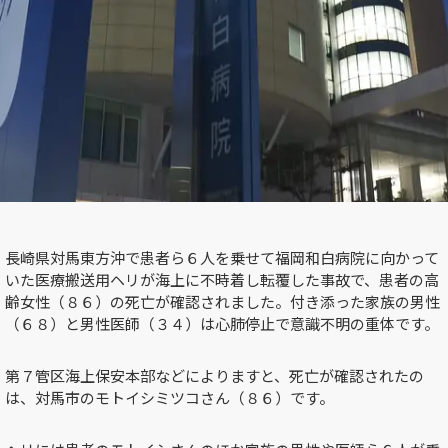
長崎県対馬東方沖で患者ら６人を乗せて福岡和白病院に向かって
いた
医療搬送用ヘリ
が海上に不時着し転覆した事故で、患者の高
齢女性（８６）の死亡が確認されました。付き添った家族の男性
（６８）と男性医師（３４）は心肺停止で意識不明の重体です。
第７管区海上保安本部などによりますと、死亡が確認されたの
は、対馬市のモトイシミツコさん（８６）です。