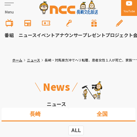
YouTube
Menu
番組
ニュース
イベント
アナウンサー
プレゼント
プロジェクト
ホーム
ニュース
長崎・対馬東方沖でヘリ転覆、患者女性１人が死亡、家族と医師２人心肺停止 院長「今考えれば甘かった」 運航会社は去年も墜落死亡事故
News
ニュース
長崎
全国
ALL