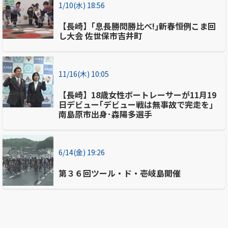
1/10(水) 18:56
【長崎】｢息長勝問勝比べ!｣新春恒例こま回
し大会 佐世保市吉井町
11/16(木) 10:05
【長崎】18歳女性ボートレーサーが11月19
日デビュー｢デビュー戦は無事故で完走を｣
南島原市出身･森陽多選手
6/14(金) 19:26
第３６回ツール・ド・壱岐島開催