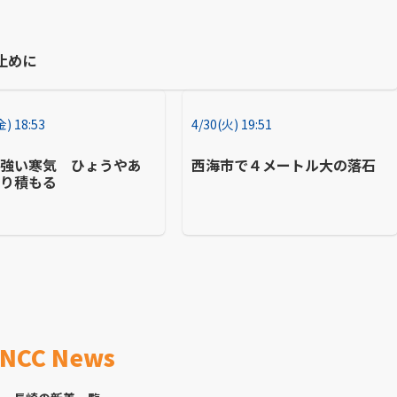
止めに
金) 18:53
4/30(火) 19:51
に強い寒気 ひょうやあ
西海市で４メートル大の落石
降り積もる
NCC News