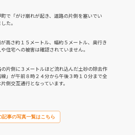
岬町で「がけ崩れが起き、道路の片側を塞いでい
ました。
面が高さ約１５メートル、幅約５メートル、奥行き
人や住宅への被害は確認されていません。
路の片側に３メートルほど流れ込んだ土砂の除去作
宿線」が午前８時２４分から午後３時１０分まで全
は片側交互通行となっています。
の記事の写真一覧はこちら