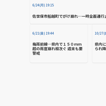
6/24(月) 19:15
佐世保市船越町でがけ崩れ…一時全面通行
6/21(金) 19:44
10/27(
梅雨前線…県内で１５０ｍｍ
県内
超の雨崖崩れ相次ぐ 週末も要
られ
警戒