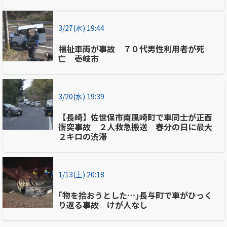
3/27(水) 19:44
福祉車両が事故 ７０代男性利用者が死
亡 壱岐市
3/20(水) 19:39
【長崎】佐世保市南風崎町で車同士が正面
衝突事故 ２人救急搬送 春分の日に最大
２キロの渋滞
1/13(土) 20:18
｢物を拾おうとした…｣長与町で車がひっく
り返る事故 けが人なし