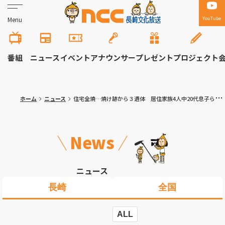
YouTube
Menu
番組
ニュース
イベント
アナウンサー
プレゼント
プロジェクト
ホーム
ニュース
住宅全焼…焼け跡から３遺体 居住家族4人中20代息子ら3人の安否不明 南島原市布津町
News
ニュース
長崎
全国
ALL