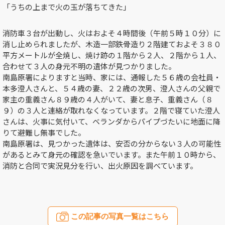
「うちの上まで火の玉が落ちてきた」
消防車３台が出動し、火はおよそ４時間後（午前５時１０分）に
消し止められましたが、木造一部鉄骨造り２階建ておよそ３８０
平方メートルが全焼し、焼け跡の１階から２人、２階から１人、
合わせて３人の身元不明の遺体が見つかりました。
南島原署によりますと当時、家には、通報した５６歳の会社員・
本多澄人さんと、５４歳の妻、２２歳の次男、澄人さんの父親で
家主の重義さん８９歳の４人がいて、妻と息子、重義さん（８
９）の３人と連絡が取れなくなっています。２階で寝ていた澄人
さんは、火事に気付いて、ベランダからパイプづたいに地面に降
りて避難し無事でした。
南島原署は、見つかった遺体は、安否の分からない３人の可能性
があるとみて身元の確認を急いでいます。また午前１０時から、
消防と合同で実況見分を行い、出火原因を調べています。
この記事の写真一覧はこちら