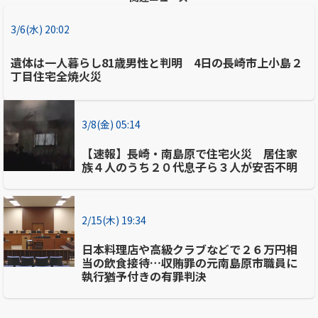
3/6(水) 20:02
遺体は一人暮らし81歳男性と判明 4日の長崎市上小島２
丁目住宅全焼火災
3/8(金) 05:14
【速報】長崎・南島原で住宅火災 居住家
族４人のうち２０代息子ら３人が安否不明
2/15(木) 19:34
日本料理店や高級クラブなどで２６万円相
当の飲食接待…収賄罪の元南島原市職員に
執行猶予付きの有罪判決