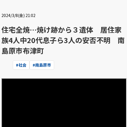
2024/3/8(金) 21:02
住宅全焼…焼け跡から３遺体 居住家
族4人中20代息子ら3人の安否不明 南
島原市布津町
#
社会
#
南島原市