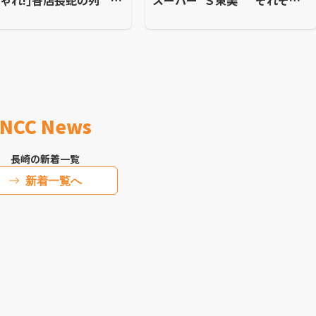
ゃれ!｣各店長蛇の列 初
スーパー”Ｓ東美” それぞれ
の注目店もにぎわい
の思い出を胸に閉店
NCC News
長崎の新着一覧
新着一覧へ