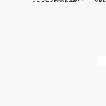
フェ｣がこの春県内初出店へ ア
ゃおし
ミュプラザ長崎本館１階
出店