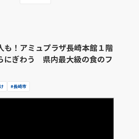
人も！アミュプラザ長崎本館１階
らにぎわう 県内最大級の食のフ
け
#
長崎市