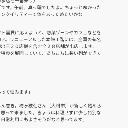
博多店も一番乗り）：
ぎです。午前。真っ暗でしたよ。ちょっと寒かった
ランクイリティーで体をあっためたいかな」
ウト需要に応えようと、惣菜ゾーンやカフェなどを
ロア。リニューアルした本館１階には、全国の有名
初出店２０店舗を含む全２８店舗が出店します。
ン特典を展開していて、あちこちに長い列ができて
あって悩みます」
ろん巻き。梅ヶ枝荘さん（大村市）が新しく始めら
と思って来ました。きょうは料理せずに少し特別な
、日常利用にもよさそうだなと思ってます」