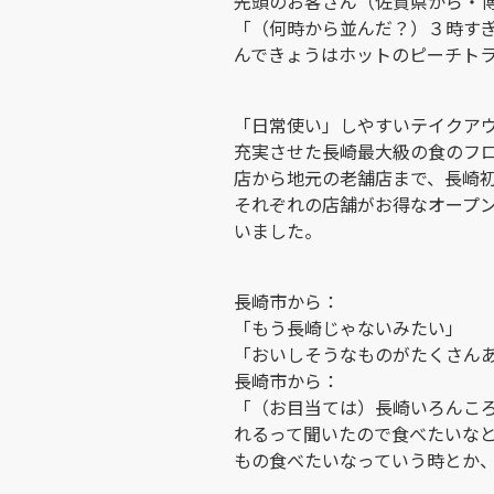
先頭のお客さん（佐賀県から・
「（何時から並んだ？）３時す
んできょうはホットのピーチト
「日常使い」しやすいテイクア
充実させた長崎最大級の食のフ
店から地元の老舗店まで、長崎
それぞれの店舗がお得なオープ
いました。
長崎市から：
「もう長崎じゃないみたい」
「おいしそうなものがたくさん
長崎市から：
「（お目当ては）長崎いろんこ
れるって聞いたので食べたいな
もの食べたいなっていう時とか