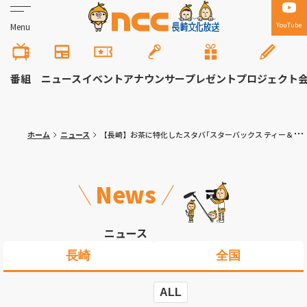
YouTube
Menu
番組
ニュース
イベント
アナウンサー
プレゼント
プロジェクト
ホーム
ニュース
【長崎】お茶に特化したスタバ｢スターバックス ティー＆カフェ｣がこの春県内初出店へ アミュプラザ長崎本館１階
News
ニュース
長崎
全国
ALL