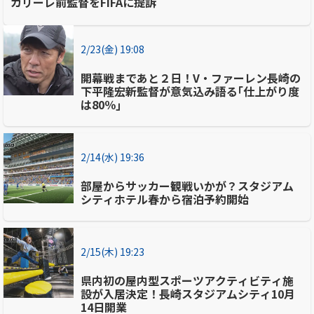
カリーレ前監督をFIFAに提訴
2/23(金) 19:08
開幕戦まであと２日！V・ファーレン長崎の
下平隆宏新監督が意気込み語る｢仕上がり度
は80％｣
2/14(水) 19:36
部屋からサッカー観戦いかが？スタジアム
シティホテル春から宿泊予約開始
2/15(木) 19:23
県内初の屋内型スポーツアクティビティ施
設が入居決定！長崎スタジアムシティ10月
14日開業