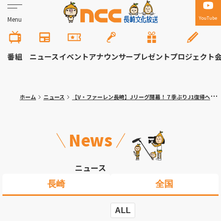
YouTube
Menu
番組
ニュース
イベント
アナウンサー
プレゼント
プロジェクト
ホーム
ニュース
【V・ファーレン長崎】Jリーグ開幕！７季ぶりJ1復帰へ 下平隆宏新監督の元、新生V・ファーレンの初陣
News
ニュース
長崎
全国
ALL