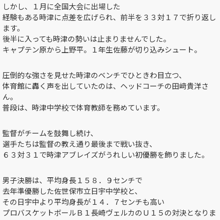
しかし、１月に全国大会に出場した
経験もある時津に点差を広げられ、前半を３３対１７で折り返し
ます。
後半に入っても時津の勢いは止まりませんでした。
キャプテン原から上野平。１年生佐藤が切り込みシュート。
圧倒的な強さを見せた時津のベンチでひときわ目立つ、
体育館に轟く声を出していたのは、ヘッドコーチの田﨑貴洋さ
ん。
普段は、時津中学校で体育教師を務めています。
監督がチームを鼓舞し続け、
選手たちは監督の教え通り最後まで戦い抜き、
６３対３１で時津アブレイズがうれしい初優勝を飾りました。
男子決勝は、平均身長１５８．９センチで
去年準優勝した佐世保市立日宇中学校と、
その日宇中より平均身長が１４．７センチも高い
プロバスケットボールＢ１長崎ヴェルカのＵ１５の対決となりま