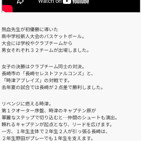
熱血先生が初優勝に導いた
県中学校新人大会のバスケットボール。
大会には学校やクラブチームから
男女それぞれ３２チームが出場しました。
女子の決勝はクラブチーム同士の対決。
長崎市の「長崎セレストファルコンズ」と、
「時津アブレイズ」の対戦です。
去年夏の試合では長崎が２点差で勝利しました。
リベンジに燃える時津。
第１クオーター序盤、時津のキャプテン原が
華麗なステップで切り込むと…仲間のシュートも演出。
頼れるキャプテンが起点となり、リードを広げます。
一方、１年生主体で２年生２人が引っ張る長崎は、
２年生野田がプレーでも１年生を支えます。