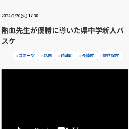
2024/2/20(火) 17:30
熱血先生が優勝に導いた県中学新人バ
スケ
#
スポーツ
#
話題
#
時津町
#
長崎市
#
佐世保市