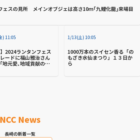
ェスの見所 メインオブジェは高さ10ｍ｢九鯉化龍｣来場目
金) 11:05
1/13(土) 10:05
】2024ランタンフェス
1000万本のスイセン香る「の
パレードに福山雅治さん
もざき水仙まつり」１３日か
｢地元愛､地域貢献の強
ら
｣混雑緩和のためルート
いに変更 観覧は事前応
へ
NCC News
長崎の新着一覧