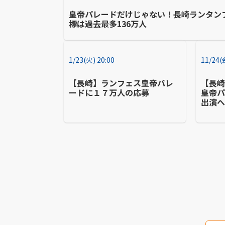
皇帝パレードだけじゃない！長崎ランタンフ
標は過去最多136万人
1/23(火) 20:00
11/24(
【長崎】ランフェス皇帝パレ
【長崎
ードに１７万人の応募
皇帝
出演へ
い思い
は海沿
募制