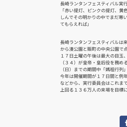
長崎ランタンフェスティバル実
「赤い提灯、ピンクの提灯、黄
しんでその明かりの中でまだ寒
てもらえれば」
長崎ランタンフェスティバルは
から湊公園と賑町の中央公園で
１７日土曜の午後は最大の目玉
（３４）が皇帝・皇后役を務め
（日）までの期間中「媽祖行列
今年は開催期間が１７日間と例
などから、実行委員会はこれま
上回る１３６万人の来場を目標