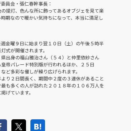
行委員会・張仁春幹事長：
色の提灯、色んな所に飾ってあるオブジェを見て楽
い時期なので暖かい気持ちになって、本当に満足し
来週金曜９日に始まり翌１０日（土）の午後５時半
点灯式が開催されます。
、県出身の福山雅治さん（５４）と仲里依紗さん
る皇帝パレード特別版が行われるほか、２５日
」など多彩な催しが繰り広げられます。
年より２日間長く、期間中２度の３連休があること
で最も多くの人が訪れた２０１８年の１０６万人を
に掲げています。