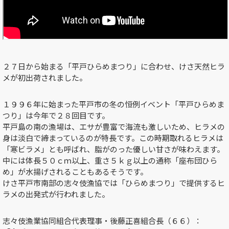
２７日から始まる「平戸ひらめまつり」に合わせ、けさ天然ヒラ
メが初出荷されました。
１９９６年に始まった平戸市の冬の恒例イベント「平戸ひらめま
つり」は今年で２８回目です。
平戸島の南の漁場は、エサが豊富で海流も激しいため、ヒラメの
身は淡白で締まっているのが特長です。この時期取れるヒラメは
「寒ビラメ」とも呼ばれ、脂がのった優しい甘さが味わえます。
中には体長５０ｃｍ以上、重さ５ｋｇ以上の通称「座布団ひら
め」が水揚げされることもあるそうです。
けさ平戸市南部の志々伎漁協では「ひらめまつり」で提供するヒ
ラメの出発式が行われました。
志々伎漁業協同組合代表理事・後藤正喜組合長（６６）：