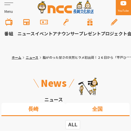
YouTube
Menu
番組
ニュース
イベント
アナウンサー
プレゼント
プロジェクト
ホーム
ニュース
脂がのった甘さの天然ヒラメ初出荷！２６日から「平戸ひらめまつり」３月１７日まで
News
ニュース
長崎
全国
ALL