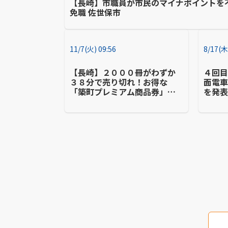
【長崎】市職員が市民のマイナポイントを不
免職 佐世保市
11/7(火) 09:56
8/17(木
【長崎】２０００冊がわずか
４回
３８分で売り切れ！お得な
面電
「築町プレミアム商品券」発
を発
売 ８日も販売