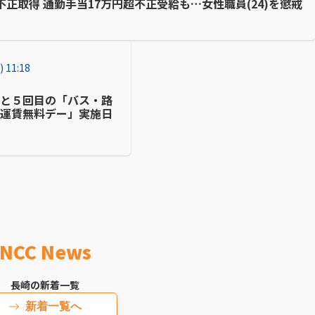
正取得 通勤手当17万円超不正受給も…女性職員(24)を懲戒
) 11:18
目と５回目の「バス・路
車運賃無料デー」実施日
表
NCC News
長崎の新着一覧
新着一覧へ