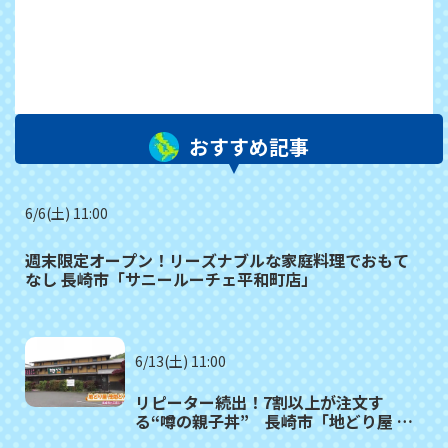
おすすめ記事
6/6(土) 11:00
週末限定オープン！リーズナブルな家庭料理でおもて
なし 長崎市「サニールーチェ平和町店」
6/13(土) 11:00
リピーター続出！7割以上が注文す
る“噂の親子丼” 長崎市「地どり屋 茂
助どん」