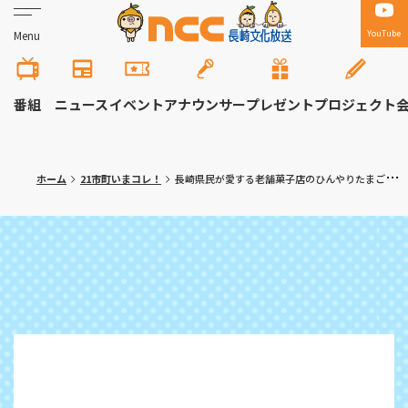
YouTube
Menu
番組
ニュース
イベント
アナウンサー
プレゼント
プロジェクト
ホーム
21市町いまコレ！
長崎県民が愛する老舗菓子店のひんやりたまごデザート 長崎市「喫茶セヴィリヤ」