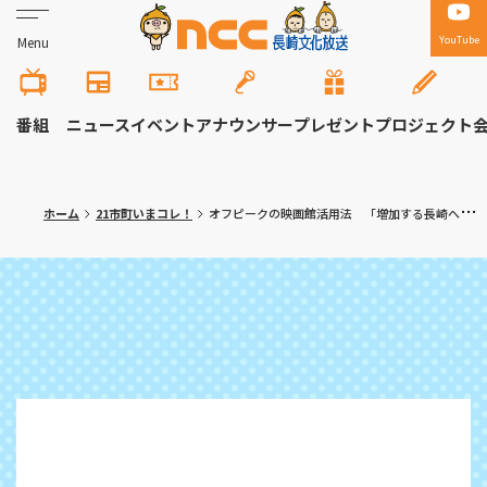
YouTube
Menu
番組
ニュース
イベント
アナウンサー
プレゼント
プロジェクト
ホーム
21市町いまコレ！
オフピークの映画館活用法 「増加する長崎への修学旅行生」対象にＴＯＨＯシネマズで初実施