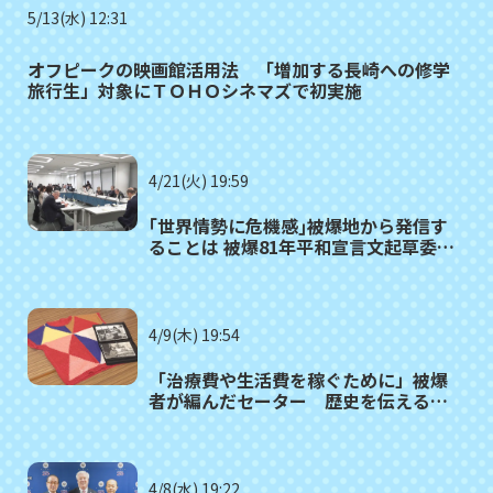
5/13(水) 12:31
オフピークの映画館活用法 「増加する長崎への修学
旅行生」対象にＴＯＨＯシネマズで初実施
4/21(火) 19:59
｢世界情勢に危機感｣被爆地から発信す
ることは 被爆81年平和宣言文起草委員
会が初会合
4/9(木) 19:54
「治療費や生活費を稼ぐために」被爆
者が編んだセーター 歴史を伝える資
料として展示へ
4/8(水) 19:22