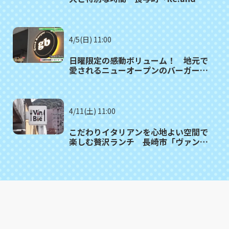
cafe with dog（リアンド カフェ・ウ
ィズ・ドッグ）」
4/5(日) 11:00
日曜限定の感動ボリューム！ 地元で
愛されるニューオープンのバーガーシ
ョップ 長崎市「Good Burger」
4/11(土) 11:00
こだわりイタリアンを心地よい空間で
楽しむ贅沢ランチ 長崎市「ヴァンビ
ィ」