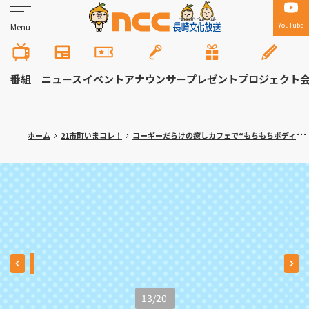
YouTube
Menu
番組
ニュース
イベント
アナウンサー
プレゼント
プロジェクト
ホーム
21市町いまコレ！
コーギーだらけの癒しカフェで“もちもちボディ”に埋もれる幸せ体験 東彼杵町「カフェ・ドッグヒル」
13
/
20