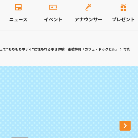
ニュース
イベント
アナウンサー
プレゼント
ェで“もちもちボディ”に埋もれる幸せ体験 東彼杵町「カフェ・ドッグヒル」
写真