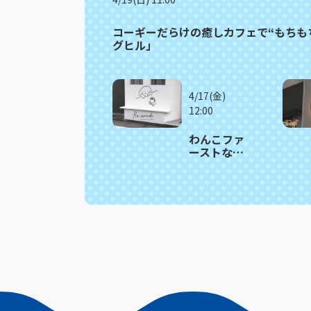
コーギーだらけの癒しカフェで“もちも
グヒル」
4/17(金)
12:00
わんこファ
ーストな癒
しのカフェ
で愛犬と特
別な時間
長与町
「Re:and
cafe with
dog（リア
ンド カフ
ェ・ウィ
ズ・ドッ
グ）」