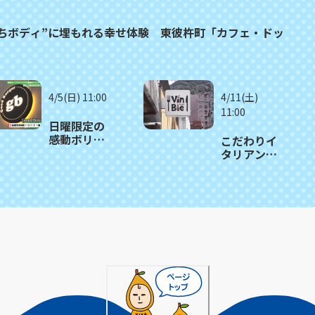
ちボディ”に埋もれる幸せ体験 東彼杵町「カフェ・ドッ
4/5(日) 11:00
4/11(土)
11:00
日曜限定の
感動ボリュ
こだわりイ
ーム！ 地
タリアンを
元で愛され
心地よい空
るニューオ
間で楽しむ
ープンのバ
贅沢ラン
ーガーショ
チ 長崎市
ップ 長崎
「ヴァンビ
市「Good
ィ」
Burger」