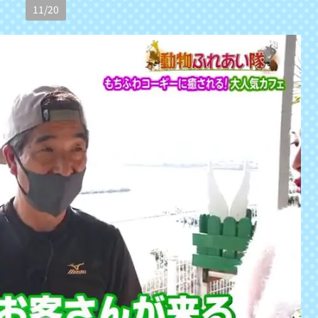
11
/
20