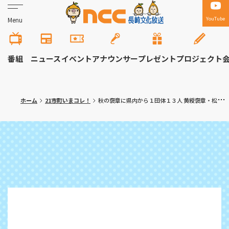
YouTube
Menu
番組
ニュース
イベント
アナウンサー
プレゼント
プロジェクト
ホーム
21市町いまコレ！
秋の褒章に県内から１団体１３人 黄綬褒章・松尾政敏さん「茶業の現状をもっと素晴らしいものに」