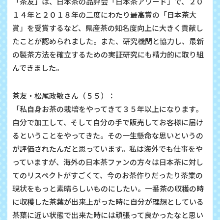
「茶友」は、日本茶の品評会「日本茶アワード」で、２０
１４年と２０１８年の二度にわたり最高賞の「日本茶大
賞」を受賞するなど、県産茶の知名度向上に大きく貢献し
たことが認められました。また、研究機関と協力し、最新
の製茶方法を確立するための実証研究にも精力的に取り組
んできました。
茶友・松尾政敏さん（５５）：
「私自身お茶の栽培をやってきて３５年以上になります。
自分で加工して、そして自分の手で販売してお客様に届け
るということをやってきた。その一生懸命な思いというの
が評価されたんだと思っています。私は海外でも仕事をや
っていますが、海外の日本茶ファンの方々は日本茶に対し
てのリスペクトがすごくて、今のお茶作りだったり茶業の
現状をもっと素晴らしいものにしたい。一番茶の収穫の時
に収穫した茶葉が出来上がった時に自分が理想としている
茶葉に近い状態で出来た時には頑張って良かったなと思い