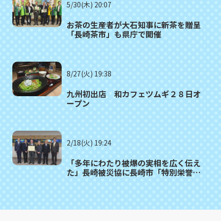
5/30(木) 20:07
お茶の生産者が大石知事に新茶を贈呈
「長崎茶市」も県庁で開催
8/27(火) 19:38
九州初出店 和カフェツムギ２８日オ
ープン
2/18(火) 19:24
「多年にわたり被爆の実相を広く伝え
た」長崎被災協に長崎市「特別栄誉表
彰」