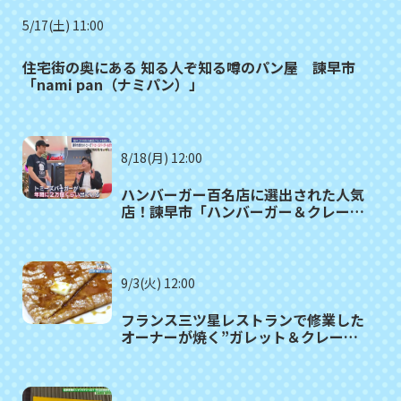
5/17(土) 11:00
住宅街の奥にある 知る人ぞ知る噂のパン屋 諫早市
「nami pan（ナミパン）」
8/18(月) 12:00
ハンバーガー百名店に選出された人気
店！諫早市「ハンバーガー＆クレープ
トミーズ」≪満腹記者がゆく⑩≫
9/3(火) 12:00
フランス三ツ星レストランで修業した
オーナーが焼く”ガレット＆クレープ”
諫早市「アメリ」