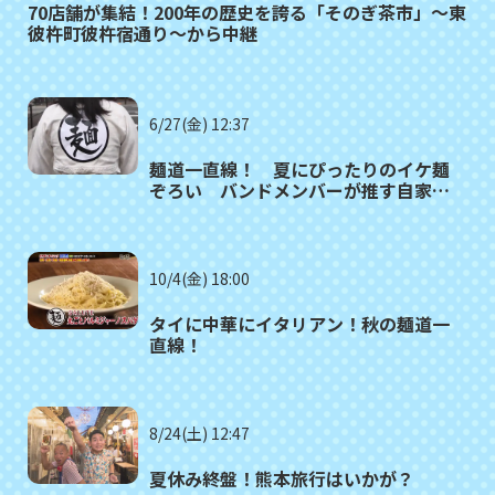
70店舗が集結！200年の歴史を誇る「そのぎ茶市」～東
彼杵町彼杵宿通り～から中継
6/27(金) 12:37
麺道一直線！ 夏にぴったりのイケ麺
ぞろい バンドメンバーが推す自家製
麺の店
10/4(金) 18:00
タイに中華にイタリアン！秋の麺道一
直線！
8/24(土) 12:47
夏休み終盤！熊本旅行はいかが？