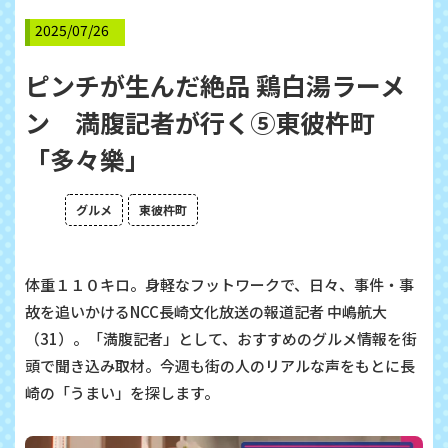
2025/07/26
ピンチが生んだ絶品 鶏白湯ラーメ
ン 満腹記者が行く⑤東彼杵町
「多々樂」
グルメ
東彼杵町
体重１１０キロ。身軽なフットワークで、日々、事件・事
故を追いかける
NCC
長崎文化放送の報道記者 中嶋航大
（
31
）。「満腹記者」として、おすすめのグルメ情報を街
頭で聞き込み取材。今週も街の人のリアルな声をもとに長
崎の「うまい」を探します。