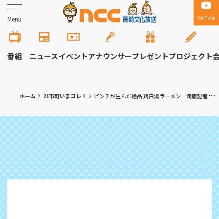
YouTube
Menu
番組
ニュース
イベント
アナウンサー
プレゼント
プロジェクト
ホーム
21市町いまコレ！
ピンチが生んだ絶品 鶏白湯ラーメン 満腹記者が行く⑤東彼杵町「多々樂」