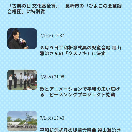
「古典の日 文化基金賞」 長崎市の「ひよこの会童謡
合唱団」に特別賞
7/1(火) 19:37
８月９日平和祈念式典の児童合唱 福山
雅治さんの「クスノキ」に決定
7/2(水) 21:08
歌とアニメーションで平和の思い広げ
る ピースソングプロジェクト始動
7/1(火) 15:43
平和祈念式典の児童合唱曲 福山雅治さ