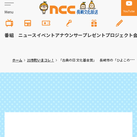
YouTube
Menu
番組
ニュース
イベント
アナウンサー
プレゼント
プロジェクト
ホーム
21市町いまコレ！
「古典の日 文化基金賞」 長崎市の「ひよこの会童謡合唱団」に未来賞