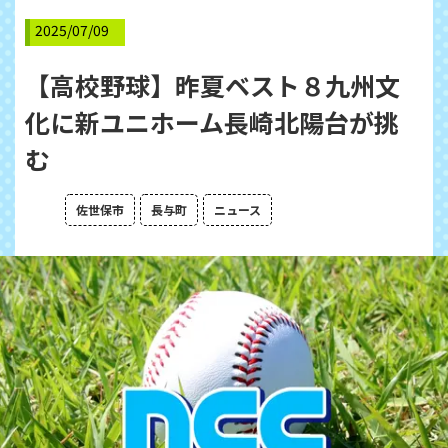
2025/07/09
【高校野球】昨夏ベスト８九州文
化に新ユニホーム長崎北陽台が挑
む
佐世保市
長与町
ニュース