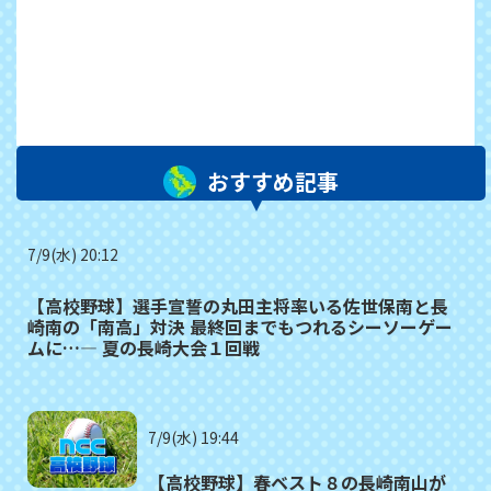
おすすめ記事
7/9(水) 20:12
【高校野球】選手宣誓の丸田主将率いる佐世保南と長
崎南の「南高」対決 最終回までもつれるシーソーゲー
ムに…― 夏の長崎大会１回戦
7/9(水) 19:44
【高校野球】春ベスト８の長崎南山が