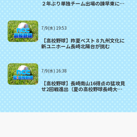
２年ぶり単独チーム出場の諫早東に１
６対０で勝利ー夏の長崎大会１回戦
7/9(水) 19:53
【高校野球】昨夏ベスト８九州文化に
新ユニホーム長崎北陽台が挑む
7/9(水) 16:38
【高校野球】長崎南山16得点の猛攻見
せ2回戦進出（夏の高校野球長崎大
会 7月9日(水) の試合結果）