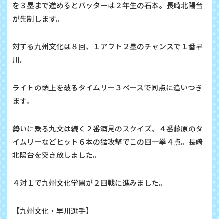
を３塁まで進めるとバッターは２年生の石本。長崎北陽台
が先制します。
対する九州文化は８回、１アウト２塁のチャンスで１番早
川。
ライトの頭上を破るタイムリー３ベースで同点に追いつき
ます。
勢いに乗る九文は続く２番酒見のスクイズ。４番藤原のタ
イムリーなどヒット６本の猛攻撃でこの回一挙４点。長崎
北陽台を突き放しました。
４対１で九州文化学園が２回戦に進みました。
【九州文化・早川選手】