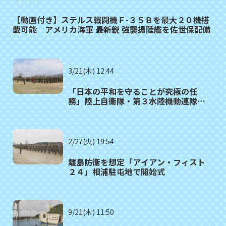
【動画付き】ステルス戦闘機Ｆ-３５Ｂを最大２０機搭
載可能 アメリカ海軍 最新鋭 強襲揚陸艦を佐世保配備
3/21(木) 12:44
「日本の平和を守ることが究極の任
務」陸上自衛隊・第３水陸機動連隊が
大村市竹松駐屯地に配備
2/27(火) 19:54
離島防衛を想定「アイアン・フィスト
２４」相浦駐屯地で開始式
9/21(木) 11:50