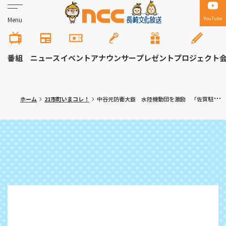
YouTube
Menu
番組
ニュース
イベント
アナウンサー
プレゼント
プロジェクト
ホーム
21市町いまコレ！
中谷元防衛大臣 水陸機動団を激励 「佐賀駐屯地のオスプレイとの一体運用で島しょ防衛能力が一層強化」