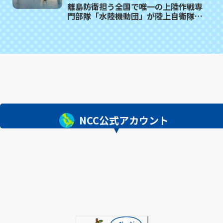
離島防衛担う全国で唯一の上陸作戦専
門部隊「水陸機動団」が陸上自衛隊相
浦駐屯地で「水陸フェア」初開催
NCC公式アカウント