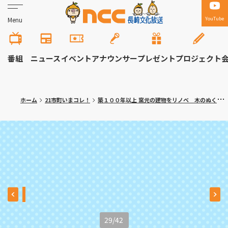
YouTube
Menu
番組
ニュース
イベント
アナウンサー
プレゼント
プロジェクト
ホーム
21市町いまコレ！
築１００年以上 窯元の建物をリノベ 木のぬくもり感じるビュッフェレストラン 波佐見町「御堂舎（みどうや）」
29
/
42