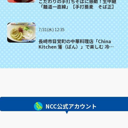
こだわりの手打ちそばに感動！生中継
「麺道一直線」【手打蕎麦 そば正】
7/31(水) 12:35
長崎市目覚町の中華料理店「China
Kitchen 藩（ばん）」で楽しむ 冷や
し中華＆冷やし旨塩ラーメン
NCC公式アカウント