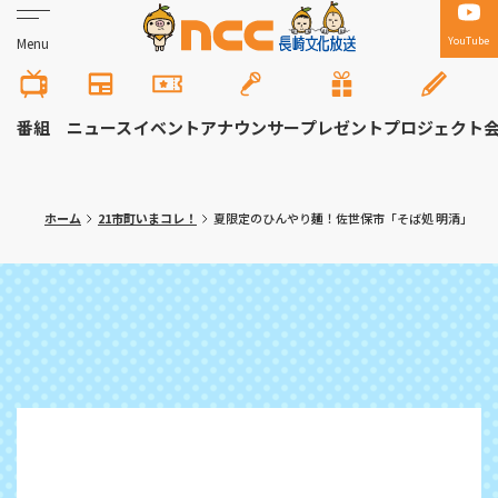
YouTube
Menu
番組
ニュース
イベント
アナウンサー
プレゼント
プロジェクト
ホーム
21市町いまコレ！
夏限定のひんやり麺！佐世保市「そば処 明清」