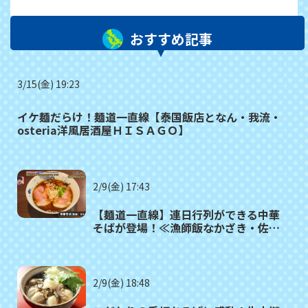
おすすめ記事
3/15(金) 19:23
イケ麺だらけ！麺道一直線【泰国飯店となん・我流・
osteria洋風居酒屋ＨＩＳＡＧＯ】
2/9(金) 17:43
【麺道一直線】連日行列ができる中華
そばが登場！≪漁師飯なかざき・佐々
木麺之介・イタリアン食堂マルシェ≫
2/9(金) 18:48